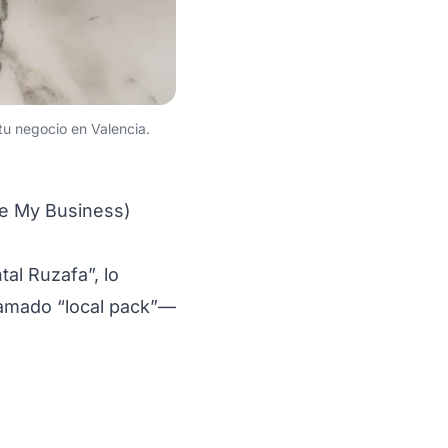
 tu negocio en Valencia.
le My Business)
al Ruzafa”, lo
lamado “local pack”—