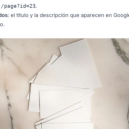
e
/page?id=23
.
dos
: el título y la descripción que aparecen en Googl
o.