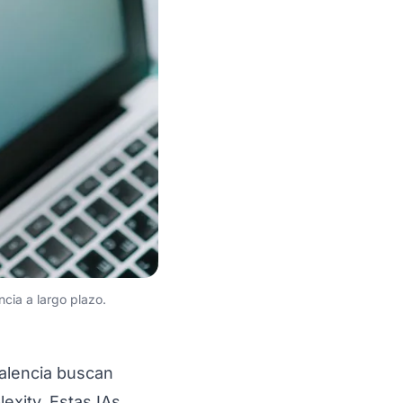
ncia a largo plazo.
alencia buscan
xity. Estas IAs