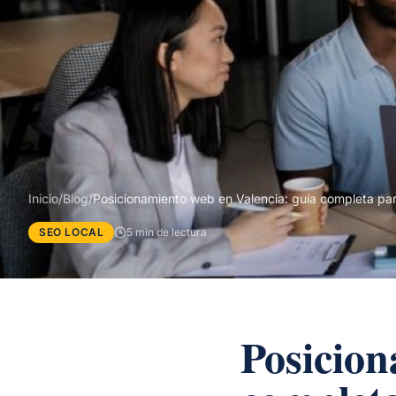
Inicio
/
Blog
/
Posicionamiento web en Valencia: guía completa p
SEO LOCAL
5 min de lectura
Posicion