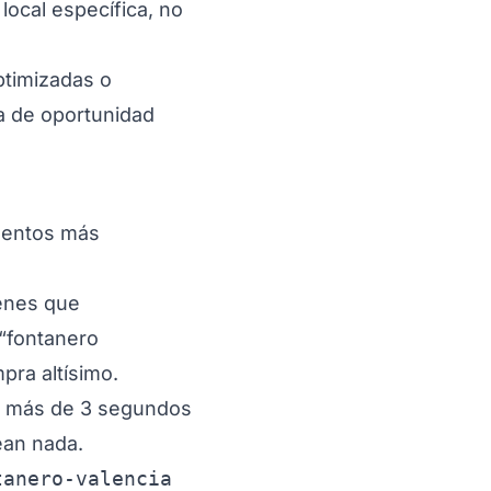
local específica, no
ptimizadas o
na de oportunidad
ementos más
ienes que
 “fontanero
pra altísimo.
da más de 3 segundos
ean nada.
tanero-valencia