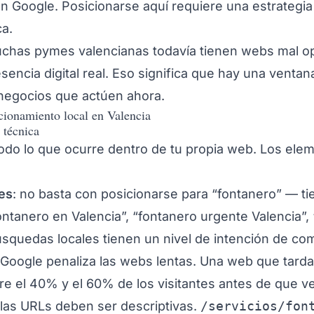
 Google. Posicionarse aquí requiere una estrategia 
ca.
chas pymes valencianas todavía tienen webs mal o
sencia digital real. Eso significa que hay una venta
 negocios que actúen ahora.
icionamiento local en Valencia
 técnica
odo lo que ocurre dentro de tu propia web. Los el
les
: no basta con posicionarse para “fontanero” — t
ontanero en Valencia”, “fontanero urgente Valencia”,
squedas locales tienen un nivel de intención de com
 Google penaliza las webs lentas. Una web que tar
re el 40% y el 60% de los visitantes antes de que v
 las URLs deben ser descriptivas.
/servicios/fon