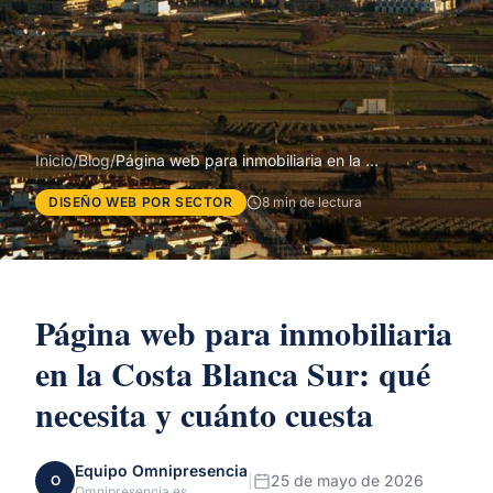
Inicio
/
Blog
/
Página web para inmobiliaria en la Costa Blanca Sur: qué necesita y cuánto cuesta
DISEÑO WEB POR SECTOR
8 min de lectura
Página web para inmobiliaria
en la Costa Blanca Sur: qué
necesita y cuánto cuesta
Equipo Omnipresencia
|
25 de mayo de 2026
O
Omnipresencia.es