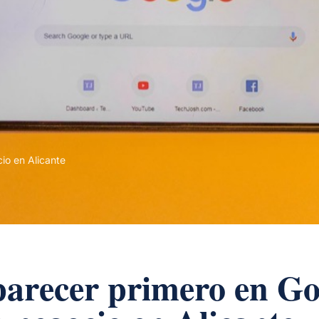
io en Alicante
arecer primero en Goo