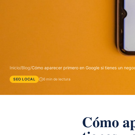
Inicio
/
Blog
/
Cómo aparecer primero en Google si tienes un negoc
SEO LOCAL
6 min de lectura
Cómo ap