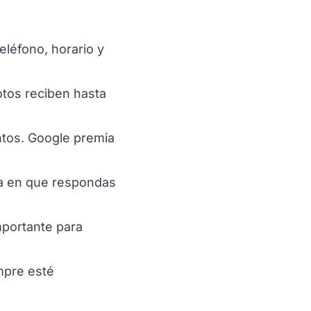
eléfono, horario y
otos reciben hasta
ntos. Google premia
ma en que respondas
mportante para
mpre esté