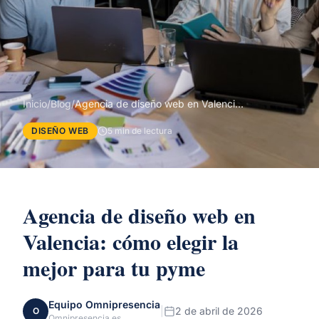
Inicio
/
Blog
/
Agencia de diseño web en Valencia: cómo elegir la mejor para tu pyme
DISEÑO WEB
5 min de lectura
Agencia de diseño web en
Valencia: cómo elegir la
mejor para tu pyme
Equipo Omnipresencia
|
2 de abril de 2026
O
Omnipresencia.es